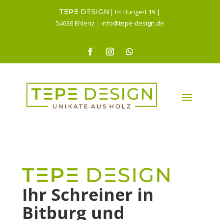
| Im Bungert 19 |
54636 Ehlenz |
info@tepe-design.de
Ihr Schreiner in
Bitburg und